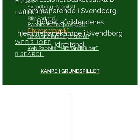
HOLD
Svendborg Rabbits
hjemmehørende i Svendborg.
PARTNERE
Bliv Partner
Holdet afvikler deres
Rabbits Partnerprospekt
Erhvervsnetværk
hjemmebanekampe i Svendborg
Disse er allerede partnere
WEB SHOP
Idrætshal.
Køb Rabbits merchandise her
SEARCH
KAMPE I GRUNDSPILLET