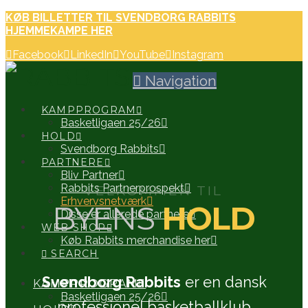
KØB BILLETTER TIL SVENDBORG RABBITS
HJEMMEKAMPE HER
Facebook
LinkedIn
YouTube
Instagram
Navigation
KAMPPROGRAM
Basketligaen 25/26
HOLD
Svendborg Rabbits
PARTNERE
Bliv Partner
Rabbits Partnerprospekt
VELKOMMEN TIL
Erhvervsnetværk
BYENS
HOLD
Disse er allerede partnere
WEB SHOP
Køb Rabbits merchandise her
SEARCH
Svendborg Rabbits
er en dansk
KAMPPROGRAM
Basketligaen 25/26
professionel basketballklub