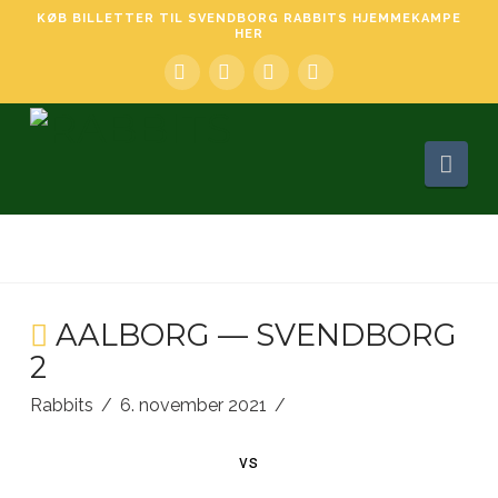
KØB BILLETTER TIL SVENDBORG RABBITS HJEMMEKAMPE
HER
Facebook
LinkedIn
YouTube
Instagram
Nav
AALBORG — SVENDBORG
2
Rabbits
6. november 2021
vs