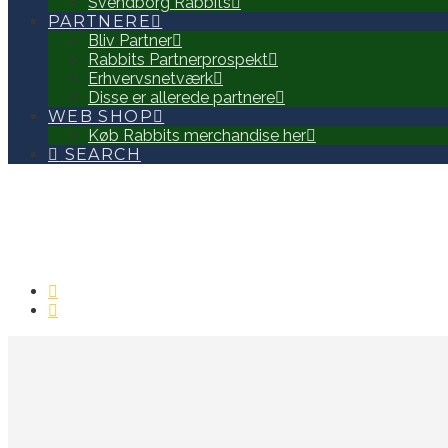
Svendborg Rabbits
PARTNERE
Bliv Partner
Rabbits Partnerprospekt
Erhvervsnetværk
Disse er allerede partnere
WEB SHOP
Køb Rabbits merchandise her
SEARCH