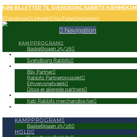
KØB BILLETTER TIL SVENDBORG RABBITS HJEMMEKAM
Facebook
LinkedIn
YouTube
Instagram
Navigation
KAMPPROGRAM
Basketligaen 25/26
HOLD
Svendborg Rabbits
PARTNERE
Bliv Partner
Rabbits Partnerprospekt
Erhvervsnetværk
Disse er allerede partnere
WEB SHOP
Køb Rabbits merchandise her
SEARCH
KAMPPROGRAM
Basketligaen 25/26
HOLD