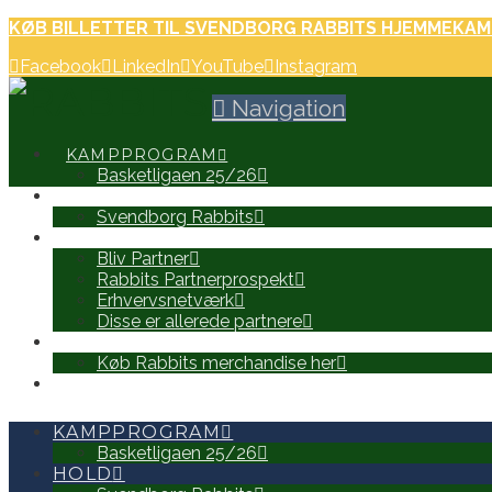
KØB BILLETTER TIL SVENDBORG RABBITS HJEMMEKAM
Facebook
LinkedIn
YouTube
Instagram
Navigation
KAMPPROGRAM
Basketligaen 25/26
HOLD
Svendborg Rabbits
PARTNERE
Bliv Partner
Rabbits Partnerprospekt
Erhvervsnetværk
Disse er allerede partnere
WEB SHOP
Køb Rabbits merchandise her
SEARCH
KAMPPROGRAM
Basketligaen 25/26
HOLD