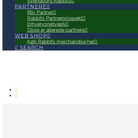
Svendborg Rabbits
PARTNERE
Bliv Partner
Rabbits Partnerprospekt
Erhvervsnetværk
Disse er allerede partnere
WEB SHOP
Køb Rabbits merchandise her
SEARCH