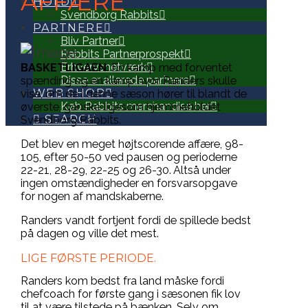
AFFÆRE
HOLD
Svendborg Rabbits
PARTNERE
Bliv Partner
Rabbits Partnerprospekt
Erhvervsnetværk
BASKETLIGAEN
: En kamp med forventet
Disse er allerede partnere
spænding og en kamp hvor Randers skulle
WEB SHOP
vise, om de i denne sæson hører til blandt de
Køb Rabbits merchandise her
øverste, ganske ligesom hjemmeholdet
SEARCH
Svendborg Rabbits.
Det blev en meget højtscorende affære, 98-
105, efter 50-50 ved pausen og perioderne
22-21, 28-29, 22-25 og 26-30. Altså under
ingen omstændigheder en forsvarsopgave
for nogen af mandskaberne.
Randers vandt fortjent fordi de spillede bedst
på dagen og ville det mest.
LIGE FØRSTE PERIODE.
Randers kom bedst fra land måske fordi
chefcoach for første gang i sæsonen fik lov
til at være tilstede på bænken. Selv om