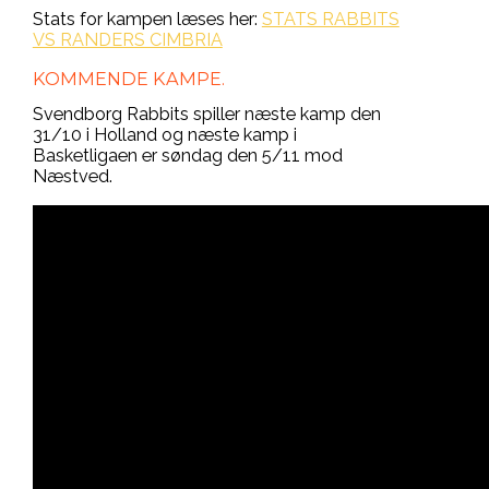
Stats for kampen læses her:
STATS RABBITS
VS RANDERS CIMBRIA
KOMMENDE KAMPE.
Svendborg Rabbits spiller næste kamp den
31/10 i Holland og næste kamp i
Basketligaen er søndag den 5/11 mod
Næstved.