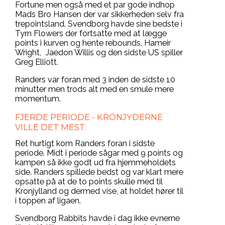
Fortune men også med et par gode indhop
Mads Bro Hansen der var sikkerheden selv fra
trepointsland. Svendborg havde sine bedste i
Tyrn Flowers der fortsatte med at lægge
points i kurven og hente rebounds, Hameir
Wright, Jaedon Willis og den sidste US spiller
Greg Elliott.
Randers var foran med 3 inden de sidste 10
minutter men trods alt med en smule mere
momentum.
FJERDE PERIODE - KRONJYDERNE
VILLE DET MEST.
Ret hurtigt kom Randers foran i sidste
periode. Midt i periode sågar med 9 points og
kampen så ikke godt ud fra hjemmeholdets
side. Randers spillede bedst og var klart mere
opsatte på at de to points skulle med til
Kronjylland og dermed vise, at holdet hører til
i toppen af ligaen.
Svendborg Rabbits havde i dag ikke evnerne