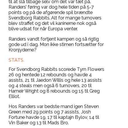
til at slå tilbage selv om det var tæt på.
Randers’ føring var dog hele tiden på 5-7
points og på de afgørende spil brændte
Svendborg Rabbits. Alt for mange turnovers
blev straffet og det vil kaninerne nok også
blive udsat for når Europa venter.
Randers vandt fortjent kampen og så rigtig
gode ud i dag. Mon ikke stimen fortsætter for
Kronjyderne?
STATS.
For Svendborg Rabbits scorede Tyrn Flowers
26 og hentede 12 rebounds og havde 4
assists, 21 til Jaedon Willis og hele 13 assists
og 4 steals men også 6 turnovers, 20 til
Hameir Wright og 8 rebounds og 15 til Greg
Elliot.
Hos Randers var bedste mand igen Steven
Green med 29 points og 7 assists, Josh
Fortune havde 19, 17 til kaptajn Bylov, 14 til
Vin Baker og 13 til Mads Bro.