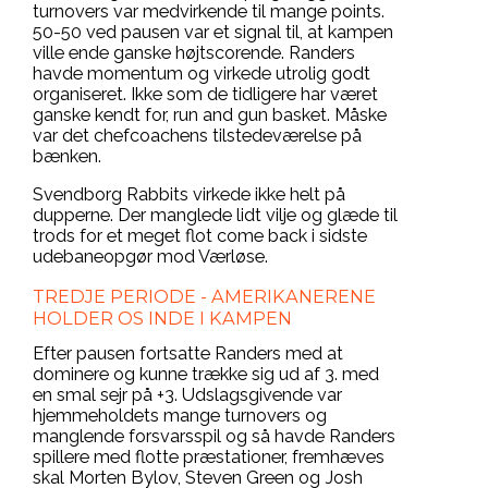
turnovers var medvirkende til mange points.
50-50 ved pausen var et signal til, at kampen
ville ende ganske højtscorende. Randers
havde momentum og virkede utrolig godt
organiseret. Ikke som de tidligere har været
ganske kendt for, run and gun basket. Måske
var det chefcoachens tilstedeværelse på
bænken.
Svendborg Rabbits virkede ikke helt på
dupperne. Der manglede lidt vilje og glæde til
trods for et meget flot come back i sidste
udebaneopgør mod Værløse.
TREDJE PERIODE - AMERIKANERENE
HOLDER OS INDE I KAMPEN
Efter pausen fortsatte Randers med at
dominere og kunne trække sig ud af 3. med
en smal sejr på +3. Udslagsgivende var
hjemmeholdets mange turnovers og
manglende forsvarsspil og så havde Randers
spillere med flotte præstationer, fremhæves
skal Morten Bylov, Steven Green og Josh