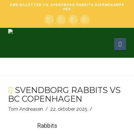
KØB BILLETTER TIL SVENDBORG RABBITS HJEMMEKAMPE
HER
Facebook
LinkedIn
YouTube
Instagram
Nav
SVENDBORG RABBITS VS
BC COPENHAGEN
Tom Andreasen
22. oktober 2025
Rabbits