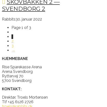
SKOVBAKKEN 2 —
SVENDBORG 2
Rabbits
30. januar 2022
Page 1 of 3
1
2
3
→
HJEMMEBANE
Rise Sparekasse Arena
Arena Svendborg
Ryttervej 70
5700 Svendborg
KONTAKT:
Direktør, Troels Mortensen
Tlf +45 6126 2726
troels@rabbits.dk