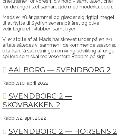
cheftræner for vores 1. div hold – samt talent chef
for de unge i tæt samarbejde med moderklubben.
Mads er 28 år gammel og glæder sig rigtigt meget
til at flytte til Sydfyn senere på året og blive
velintegreret i klubben samt byen.
Vi er stolte af at Mads har skrevet under på en 2+1
aftale således vi sammen i de kommende sæsoner,
b.la. kan få sat retningen omkring udvikling af unge
spillere som skal repræsentere Rabbits på sigt.
AALBORG — SVENDBORG 2
Rabbits
10. april 2022
SVENDBORG 2 —
SKOVBAKKEN 2
Rabbits
2. april 2022
SVENDBORG 2 — HORSENS 2