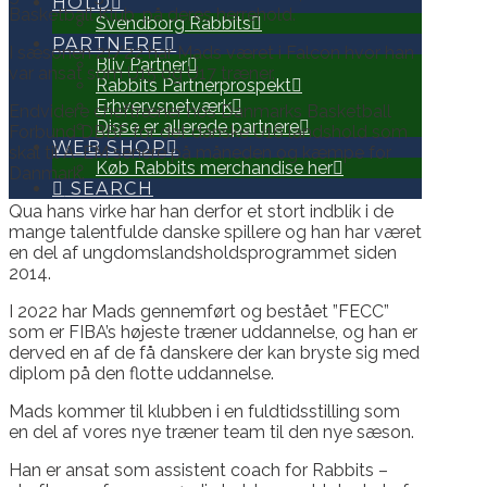
HOLD
Basketball Klub, på deres herrehold.
Svendborg Rabbits
PARTNERE
I sæsonen 21/22 har Mads været i Falcon hvor han
Bliv Partner
var ansat som U15 og U17 træner.
Rabbits Partnerprospekt
Erhvervsnetværk
Endvidere cheftræner hos Danmarks Basketball
Disse er allerede partnere
Forbund DBBF for det danske U16 landshold som
WEB SHOP
skal til A-EM senere på måneden og kæmpe for
Køb Rabbits merchandise her
Danmark.
SEARCH
Qua hans virke har han derfor et stort indblik i de
mange talentfulde danske spillere og han har været
en del af ungdomslandsholdsprogrammet siden
2014.
I 2022 har Mads gennemført og bestået ”FECC”
som er FIBA’s højeste træner uddannelse, og han er
derved en af de få danskere der kan bryste sig med
diplom på den flotte uddannelse.
Mads kommer til klubben i en fuldtidsstilling som
en del af vores nye træner team til den nye sæson.
Han er ansat som assistent coach for Rabbits –