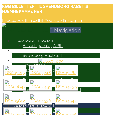
KØB BILLETTER TIL SVENDBORG RABBITS
HJEMMEKAMPE HER
Facebook
LinkedIn
YouTube
Instagram
Navigation
KAMPPROGRAM
Basketligaen 25/26
HOLD
Svendborg Rabbits
PARTNERE
Bliv Partner
Rabbits Partnerprospekt
Erhvervsnetværk
Disse er allerede partnere
WEB SHOP
Køb Rabbits merchandise her
SEARCH
KAMPPROGRAM
Basketligaen 25/26