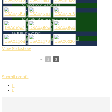
HOLD
Svendborg Rabbits
PARTNERE
Bliv Partner
Rabbits Partnerprospekt
Erhvervsnetværk
Disse er allerede partnere
WEB SHOP
Køb Rabbits merchandise her
SEARCH
View Slideshow
◄
1
2
Submit proofs