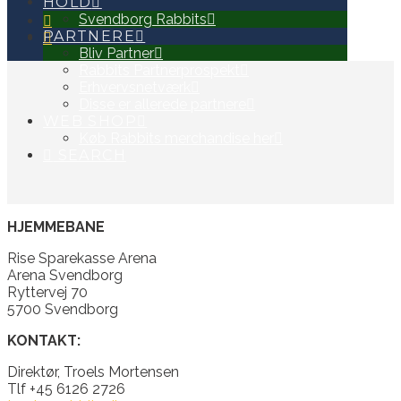
HOLD
Svendborg Rabbits
PARTNERE
Bliv Partner
Rabbits Partnerprospekt
Erhvervsnetværk
Disse er allerede partnere
WEB SHOP
Køb Rabbits merchandise her
SEARCH
HJEMMEBANE
Rise Sparekasse Arena
Arena Svendborg
Ryttervej 70
5700 Svendborg
KONTAKT:
Direktør, Troels Mortensen
Tlf +45 6126 2726