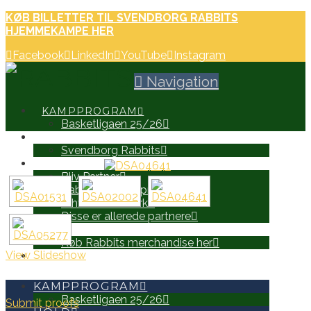
KØB BILLETTER TIL SVENDBORG RABBITS
HJEMMEKAMPE HER
Facebook
LinkedIn
YouTube
Instagram
Navigation
KAMPPROGRAM
Basketligaen 25/26
HOLD
Svendborg Rabbits
PARTNERE
Bliv Partner
Rabbits Partnerprospekt
Erhvervsnetværk
Disse er allerede partnere
WEB SHOP
Køb Rabbits merchandise her
View Slideshow
SEARCH
KAMPPROGRAM
Basketligaen 25/26
Submit proofs