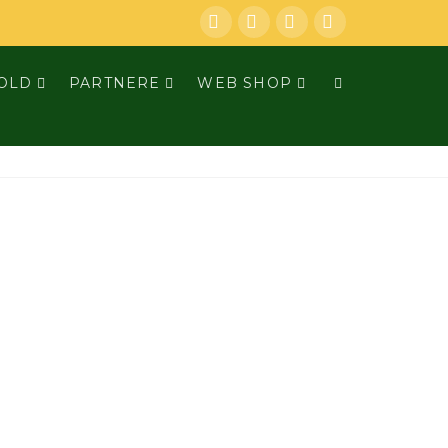
Facebook
LinkedIn
YouTube
Instagram
OLD
PARTNERE
WEB SHOP