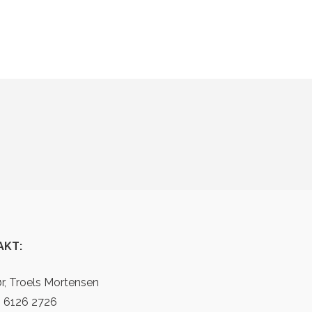
AKT:
ør, Troels Mortensen
5 6126 2726