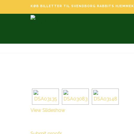
KØB BILLETTER TIL SVENDBORG RABBITS HJEMME
View Slideshow
Submit proofs