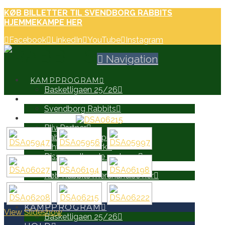
KØB BILLETTER TIL SVENDBORG RABBITS
HJEMMEKAMPE HER
Facebook
LinkedIn
YouTube
Instagram
Navigation
KAMPPROGRAM
Basketligaen 25/26
HOLD
Svendborg Rabbits
PARTNERE
Bliv Partner
Rabbits Partnerprospekt
Erhvervsnetværk
Disse er allerede partnere
WEB SHOP
Køb Rabbits merchandise her
SEARCH
KAMPPROGRAM
View Slideshow
Basketligaen 25/26