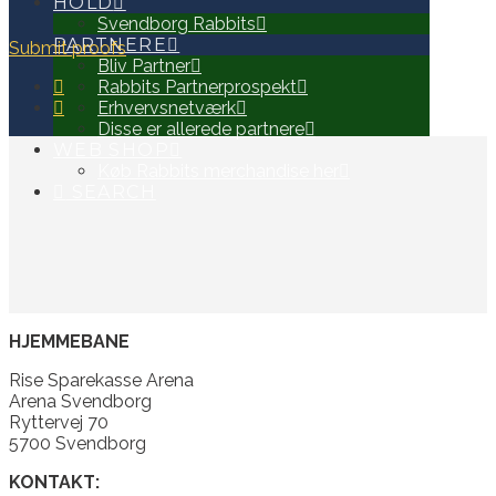
HOLD
Svendborg Rabbits
PARTNERE
Submit proofs
Bliv Partner
Rabbits Partnerprospekt
Erhvervsnetværk
Disse er allerede partnere
WEB SHOP
Køb Rabbits merchandise her
SEARCH
HJEMMEBANE
Rise Sparekasse Arena
Arena Svendborg
Ryttervej 70
5700 Svendborg
KONTAKT: