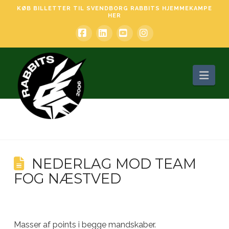
KØB BILLETTER TIL SVENDBORG RABBITS HJEMMEKAMPE
HER
Facebook
LinkedIn
YouTube
Instagram
Nav
NEDERLAG MOD TEAM
FOG NÆSTVED
Masser af points i begge mandskaber.