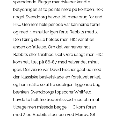
spændende. Begge mandskaber kendte
betydningen af to points mere på kontoen, nok
noget Svendborg havde lidt mere brug for end
HIC.
Gennem hele periode var kaninerne foran
og med 4 minutter igen førte Rabbits med 7.
Den føring skulle holdes men HIC var af en
anden opfattelse. Om det var nerver hos
Rabbits eller træthed skal være usagt men HIC
kom helt tæt på 86-87 med halvandet minut
igen. Desværre var David Fischer gået ud med
den klassiske basketskade, en forstuvet ankel,
og han måtte se til fra sidelinjen, liggende bag
bænken. Svendborgs topscorer Whitfield
havde to helt frie trepointsskud med et minut
tilbage men missede begge. HIC kom foran
med 2 og Rabbits slog igen ved Marrov. 88-