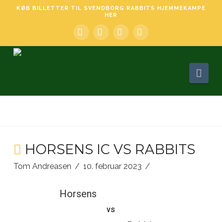
KØB BILLETTER TIL SVENDBORG RABBITS HJEMMEKAMPE
HER
Facebook
LinkedIn
YouTube
Instagram
Nav
HORSENS IC VS RABBITS
Tom Andreasen
10. februar 2023
Horsens
vs