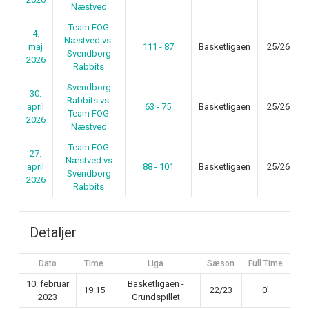
Næstved
Team FOG
4.
Næstved vs.
maj
111 - 87
Basketligaen
25/26
Svendborg
2026
Rabbits
Svendborg
30.
Rabbits vs.
april
63 - 75
Basketligaen
25/26
Team FOG
2026
Næstved
Team FOG
27.
Næstved vs
april
88 - 101
Basketligaen
25/26
Svendborg
2026
Rabbits
Detaljer
Dato
Time
Liga
Sæson
Full Time
10. februar
Basketligaen -
19:15
22/23
0'
2023
Grundspillet