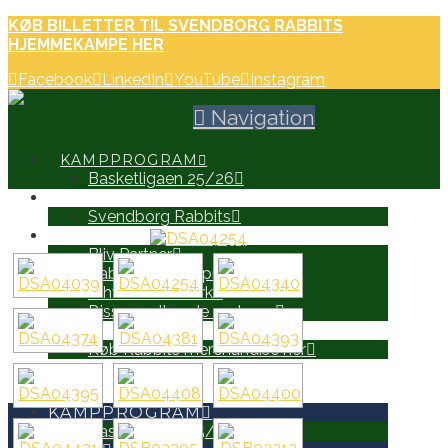
KØB BILLETTER TIL SVENDBORG RABBITS
HJEMMEKAMPE HER
Facebook
LinkedIn
YouTube
Instagram
Navigation
KAMPPROGRAM
Basketligaen 25/26
HOLD
Svendborg Rabbits
PARTNERE
Bliv Partner
Rabbits Partnerprospekt
Erhvervsnetværk
Disse er allerede partnere
WEB SHOP
Køb Rabbits merchandise her
SEARCH
KAMPPROGRAM
Basketligaen 25/26