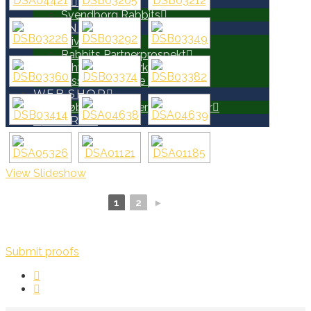
HOLD
Svendborg Rabbits
PARTNERE
Bliv Partner
Rabbits Partnerprospekt
Erhvervsnetværk
Disse er allerede partnere
WEB SHOP
Køb Rabbits merchandise her
SEARCH
View Slideshow
1
2
►
Submit proofs