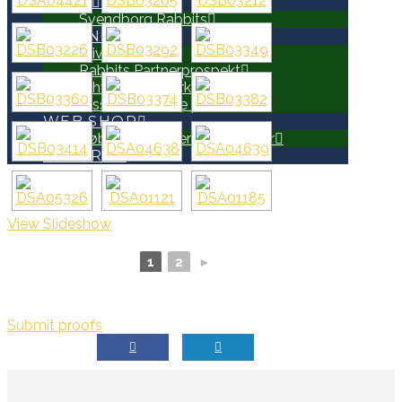
HOLD
Svendborg Rabbits
PARTNERE
Bliv Partner
Rabbits Partnerprospekt
Erhvervsnetværk
Disse er allerede partnere
WEB SHOP
Køb Rabbits merchandise her
SEARCH
View Slideshow
1
2
►
Submit proofs