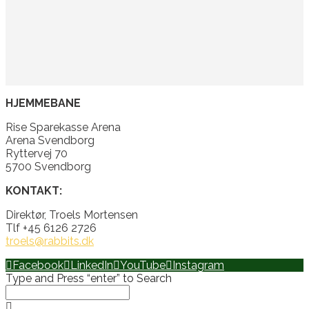
HJEMMEBANE
Rise Sparekasse Arena
Arena Svendborg
Ryttervej 70
5700 Svendborg
KONTAKT:
Direktør, Troels Mortensen
Tlf +45 6126 2726
troels@rabbits.dk
Facebook
LinkedIn
YouTube
Instagram
Type and Press “enter” to Search