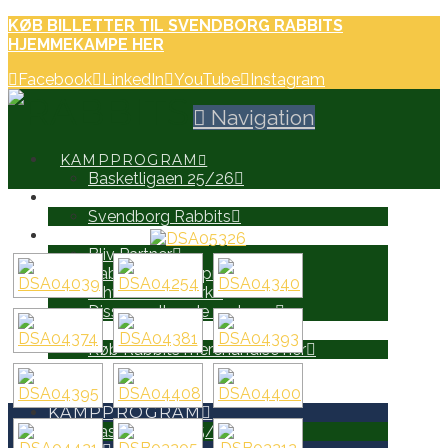
KØB BILLETTER TIL SVENDBORG RABBITS
HJEMMEKAMPE HER
Facebook
LinkedIn
YouTube
Instagram
Navigation
KAMPPROGRAM
Basketligaen 25/26
HOLD
Svendborg Rabbits
PARTNERE
Bliv Partner
Rabbits Partnerprospekt
Erhvervsnetværk
Disse er allerede partnere
WEB SHOP
Køb Rabbits merchandise her
SEARCH
KAMPPROGRAM
Basketligaen 25/26