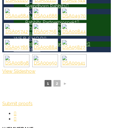
HOLD
Svendborg Rabbits
PARTNERE
Bliv Partner
Rabbits Partnerprospekt
Erhvervsnetværk
Disse er allerede partnere
WEB SHOP
Køb Rabbits merchandise her
SEARCH
View Slideshow
1
2
►
Submit proofs