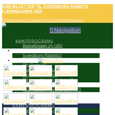
KØB BILLETTER TIL SVENDBORG RABBITS
HJEMMEKAMPE HER
Facebook
LinkedIn
YouTube
Instagram
Navigation
KAMPPROGRAM
Basketligaen 25/26
HOLD
Svendborg Rabbits
PARTNERE
Bliv Partner
Rabbits Partnerprospekt
Erhvervsnetværk
Disse er allerede partnere
WEB SHOP
Køb Rabbits merchandise her
SEARCH
KAMPPROGRAM
Basketligaen 25/26