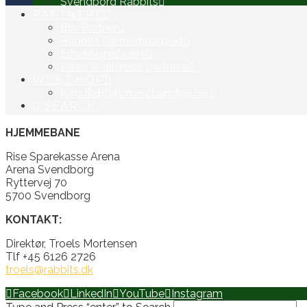
Svendborg Rabbits
PARTNERE
Bliv Partner
Rabbits Partnerprospekt
Erhvervsnetværk
Disse er allerede partnere
WEB SHOP
Køb Rabbits merchandise her
SEARCH
HJEMMEBANE
Rise Sparekasse Arena
Arena Svendborg
Ryttervej 70
5700 Svendborg
KONTAKT:
Direktør, Troels Mortensen
Tlf +45 6126 2726
troels@rabbits.dk
Facebook
LinkedIn
YouTube
Instagram