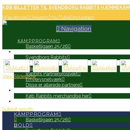
KØB BILLETTER TIL SVENDBORG RABBITS HJEMMEKAM
Facebook
LinkedIn
YouTube
Instagram
Navigation
KAMPPROGRAM
Basketligaen 25/26
HOLD
Svendborg Rabbits
PARTNERE
Bliv Partner
Rabbits Partnerprospekt
View Slideshow
Erhvervsnetværk
Disse er allerede partnere
WEB SHOP
Køb Rabbits merchandise her
SEARCH
Submit proofs
KAMPPROGRAM
Basketligaen 25/26
HOLD