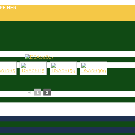
PE HER
◄
1
2