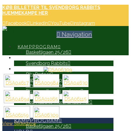
KØB BILLETTER TIL SVENDBORG RABBITS
HJEMMEKAMPE HER
Facebook
LinkedIn
YouTube
Instagram
Navigation
KAMPPROGRAM
Basketligaen 25/26
HOLD
Svendborg Rabbits
PARTNERE
Bliv Partner
Rabbits Partnerprospekt
Erhvervsnetværk
Disse er allerede partnere
WEB SHOP
Køb Rabbits merchandise her
SEARCH
KAMPPROGRAM
View Slideshow
Basketligaen 25/26