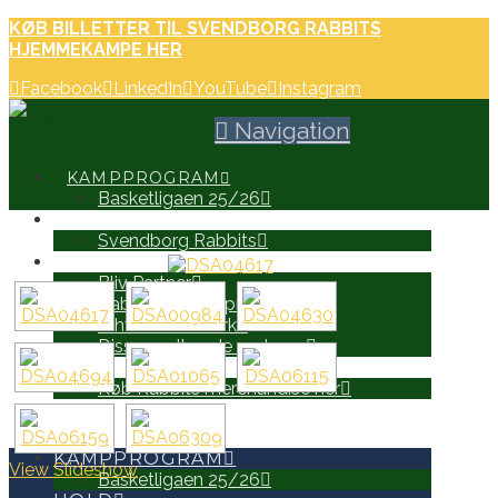
KØB BILLETTER TIL SVENDBORG RABBITS
HJEMMEKAMPE HER
Facebook
LinkedIn
YouTube
Instagram
Navigation
KAMPPROGRAM
Basketligaen 25/26
HOLD
Svendborg Rabbits
PARTNERE
Bliv Partner
Rabbits Partnerprospekt
Erhvervsnetværk
Disse er allerede partnere
WEB SHOP
Køb Rabbits merchandise her
SEARCH
KAMPPROGRAM
View Slideshow
Basketligaen 25/26