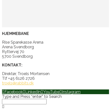
HJEMMEBANE
Rise Sparekasse Arena
Arena Svendborg
Ryttervej 70
5700 Svendborg
KONTAKT:
Direktør, Troels Mortensen
Tlf +45 6126 2726
troels@rabbits.dk
Facebook
LinkedIn
YouTube
Instagram
Type and Press “enter” to Search