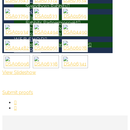
HOLD
Svendborg Rabbits
PARTNERE
Bliv Partner
Rabbits Partnerprospekt
Erhvervsnetværk
Disse er allerede partnere
WEB SHOP
Køb Rabbits merchandise her
SEARCH
View Slideshow
Submit proofs