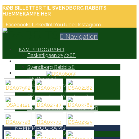
KØB BILLETTER TIL SVENDBORG RABBITS
HJEMMEKAMPE HER
Facebook
LinkedIn
YouTube
Instagram
Navigation
KAMPPROGRAM
Basketligaen 25/26
HOLD
Svendborg Rabbits
PARTNERE
Bliv Partner
Rabbits Partnerprospekt
Erhvervsnetværk
Disse er allerede partnere
WEB SHOP
Køb Rabbits merchandise her
SEARCH
KAMPPROGRAM
Basketligaen 25/26