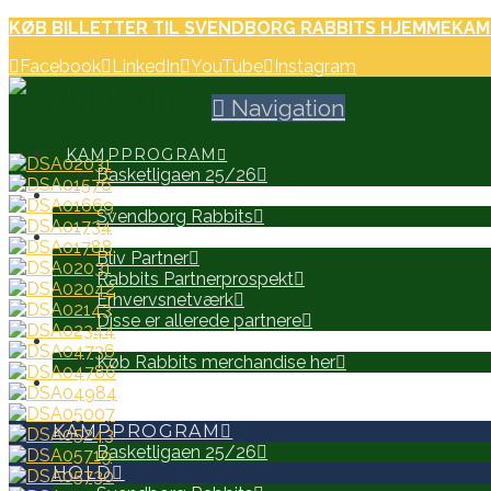
KØB BILLETTER TIL SVENDBORG RABBITS HJEMMEKAM
Facebook
LinkedIn
YouTube
Instagram
Navigation
KAMPPROGRAM
Basketligaen 25/26
HOLD
Svendborg Rabbits
PARTNERE
Bliv Partner
Rabbits Partnerprospekt
Erhvervsnetværk
Disse er allerede partnere
WEB SHOP
Køb Rabbits merchandise her
SEARCH
KAMPPROGRAM
Basketligaen 25/26
HOLD