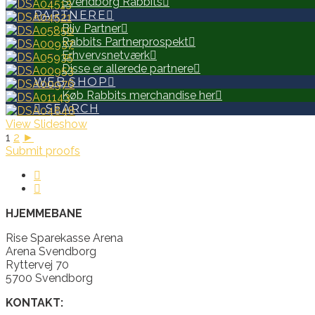
Svendborg Rabbits
PARTNERE
Bliv Partner
Rabbits Partnerprospekt
Erhvervsnetværk
Disse er allerede partnere
WEB SHOP
Køb Rabbits merchandise her
SEARCH
View Slideshow
1
2
►
Submit proofs
HJEMMEBANE
Rise Sparekasse Arena
Arena Svendborg
Ryttervej 70
5700 Svendborg
KONTAKT: